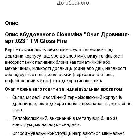
До обраного
Опис
Опис вбудованого біокаміна "Очаг Дровниця-
арт.023" ТМ Gloss Fire
Вартість комплекту обчислюється в залежності від
довжини корпусу (від 900 до 2400 мм), виду та кількості
використаних паливних блоків (автоматичний або
механічний), кількості дровниць (одна або дві), наявності
або відсутності лицьової рамки (нержавіюча сталь,
пофарбований метал) ) та декоративного скла.
Очаг можна виготовити за індивідуальним проєктом.
Склад моделі: двостінний термоізолюючий корпус із
дровницею, скло декоративного призначення, кріплення
скла.
Теплоізолюючий, виконаний з металу виріб, що за
конструкцією нагадує «сендвіч».
Огороджувальні конструкції нагріваються мінімально