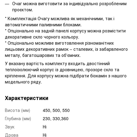
Очаг можна виготовити за індивідуально розробленим
проєктом.
* Комплектація Очагу можлива як механічними, так і
автоматичними паливними блоками.
* Опціонально на задній панелі корпусу можна розмістити
декоративне скло чорного кольору.
* Опціонально можливе виготовлення різноманітних
лицьових декоративних рамок – сталевих, із забарвленого
металу, багатошарових та об'ємних.
У вказану вартість комплекту входить двостінний
теплоізолюючий корпус із дровницею, прозоре скло та
кріплення. Для корпусу можна підібрати біокамін з нашого
модельного ряду.
Характеристики
Висота (мм)
450, 500, 550
Глубина (мм)
230, 330,360
Звук
Ні
Дрова
Ні