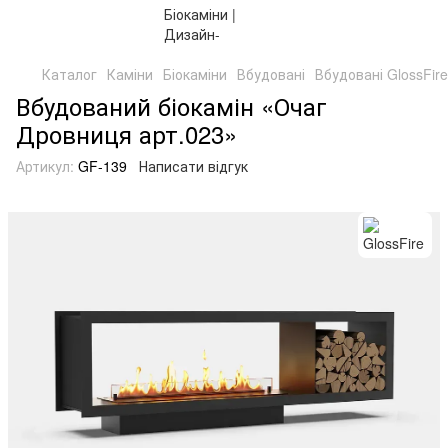
Каталог
Каміни
Біокаміни
Вбудовані
Вбудовані GlossFire
Вбудований біокамін «Очаг
Дровниця арт.023»
Артикул:
GF-139
Написати відгук