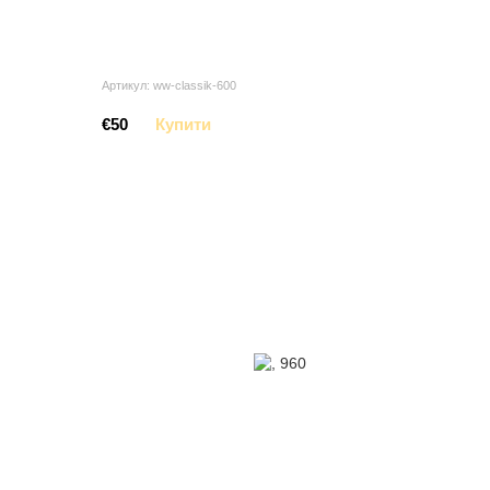
Артикул: ww-classik-600
€50
Купити