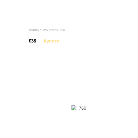
Артикул: ww-retrox-350
€38
Купити