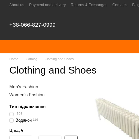
Skip to main content
About us
Payment and delivery
Returns & Exchanges
Contacts
Blo
+38-066-827-0999
Home
Catalog
Clothing and Shoes
Clothing and Shoes
Men's Fashion
Women's Fashion
Тип підключення
108
Водяной
116
Ціна, €
From Ціна, €
To Ціна, €