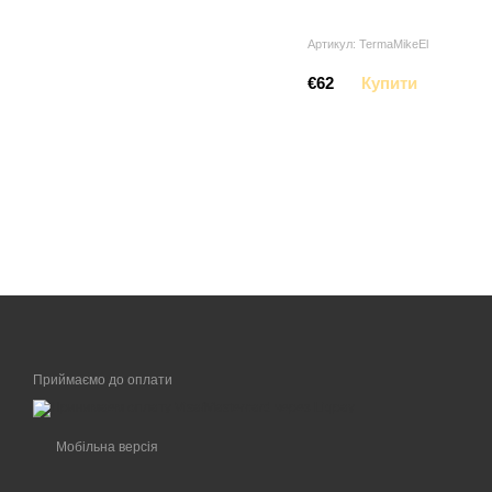
Артикул: TermaMikeEl
€62
Купити
Приймаємо до оплати
Мобільна версія