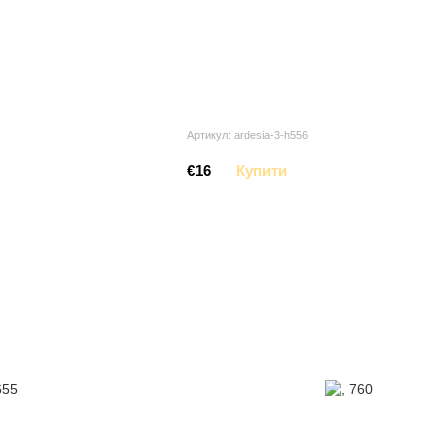
Артикул: ardesia-3-h556
€16
Купити