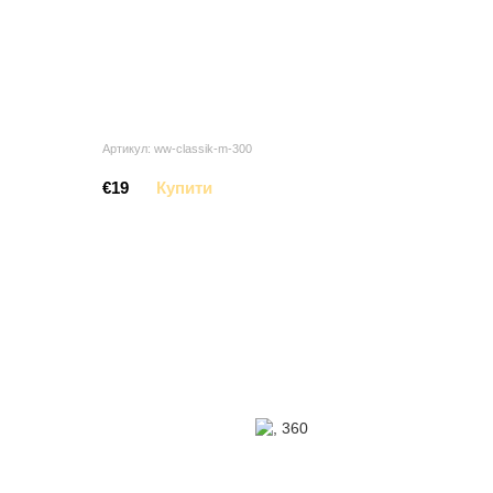
Артикул: ww-classik-m-300
€19
Купити