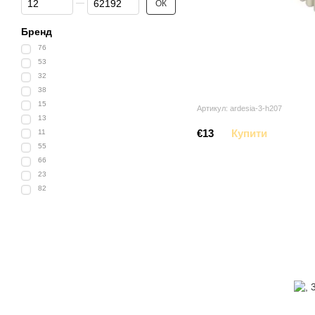
ОК
Бренд
76
53
32
38
15
Артикул: ardesia-3-h207
13
€13
Купити
11
55
66
23
82