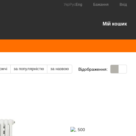
Укр
Рус
Eng
Бажання
Вхід
Мій кошик
ожчі
за популярністю
за назвою
Відображення: