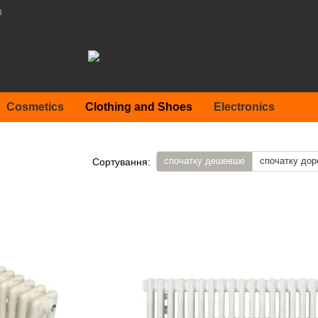
g
Cosmetics
Clothing and Shoes
Electronics
спочатку дешевше
спочатку дор
Сортування: