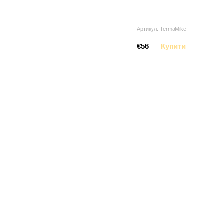
Артикул: TermaMike
€56
Купити