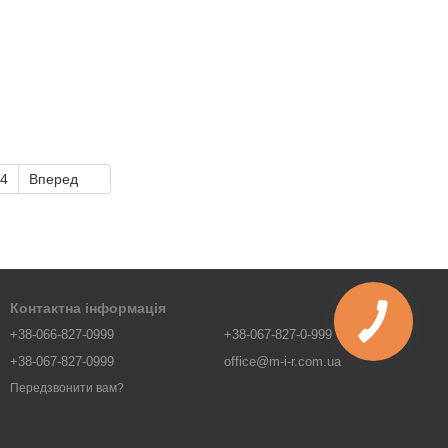
4
Вперед
Контактна інформація
+38-066-827-0999
+38-067-827-0-999
+38-067-827-0999
office@m-i-r.com.ua
Передзвонити вам?