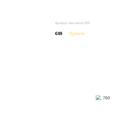
Артикул: ww-retrox-500
€49
Купити