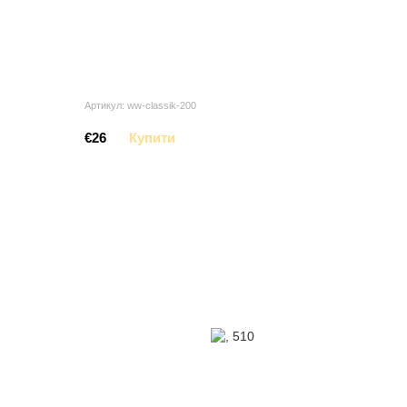
Артикул: ww-classik-200
€26
Купити