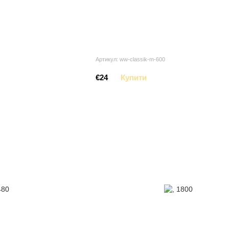
Артикул: ww-classik-m-600
€24
Купити