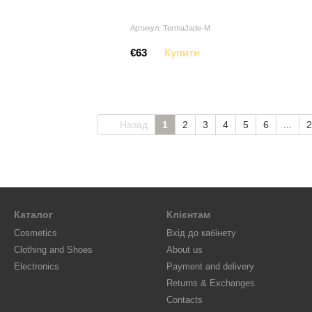
Артикул: TermaJade-M
€63
Купити
Назад
1
2
3
4
5
6
...
2
Каталог
Клієнтам
Cosmetics
Вхід до кабінету
Clothing and Shoes
About us
Electronics
Payment and delivery
Returns & Exchanges
Contacts