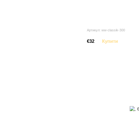
Артикул: ww-classik-300
€32
Купити