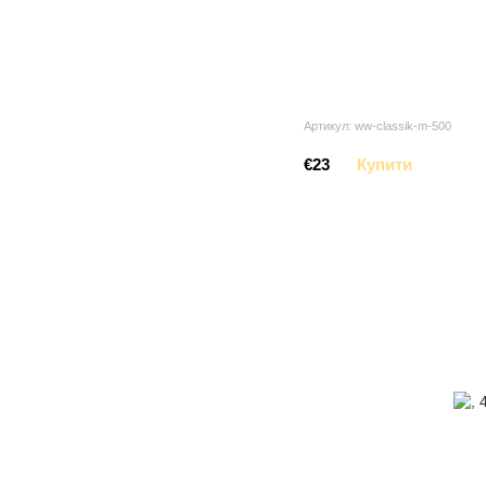
Артикул: ww-classik-m-500
€23
Купити