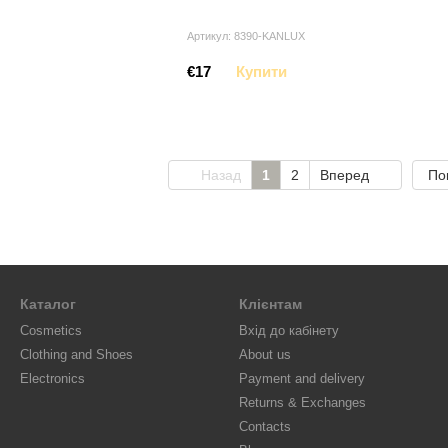
Артикул: 8390-KANLUX
€17
Купити
Назад
1
2
Вперед
По
Каталог
Клієнтам
Cosmetics
Вхід до кабінету
Clothing and Shoes
About us
Electronics
Payment and delivery
Returns & Exchanges
Contacts