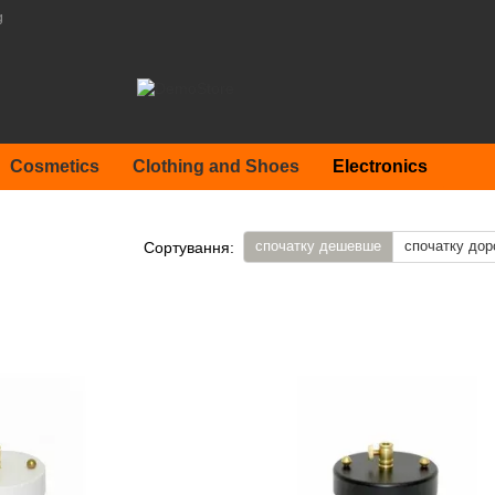
g
Cosmetics
Clothing and Shoes
Electronics
спочатку дешевше
спочатку дор
Сортування: