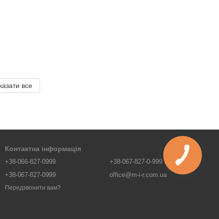
казати все
Контактна інформація
+38-066-827-0999
+38-067-827-0-999
+38-067-827-0999
office@m-i-r.com.ua
Передзвонити вам?