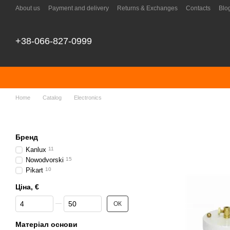
Skip to main content
About us
Payment and delivery
Returns & Exchanges
Contacts
Blo
+38-066-827-0999
Home
Catalog
Electronics
Бренд
Kanlux
11
Nowodvorski
15
Pikart
10
Ціна, €
From Ціна, €
To Ціна, €
ОК
Матеріал основи