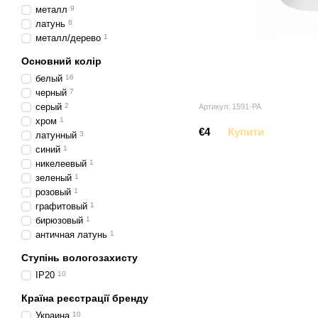
металл
9
латунь
8
металл/дерево
1
Основний колір
белый
16
черный
7
серый
2
Артикул: 1591-PA
хром
1
€4
Купити
латунный
3
синий
1
никелеевый
1
зеленый
1
розовый
1
графитовый
1
бирюзовый
1
античная латунь
1
Ступінь вологозахисту
IP20
10
Країна реєстрації бренду
Украина
10