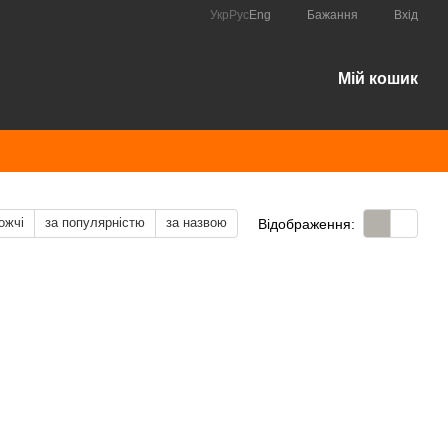
Укр
Рус
Eng
Бажання
Вхід
Мій кошик
ожчі
за популярністю
за назвою
Відображення: