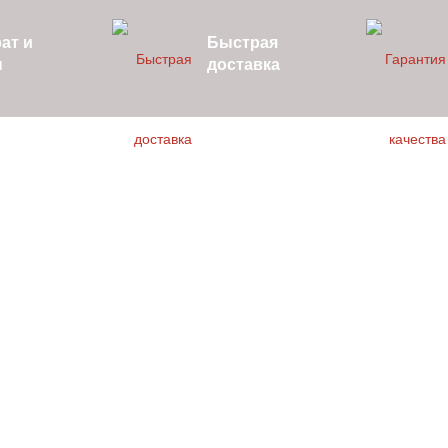
ат и
Быстрая
н
доставка