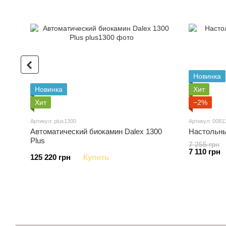
Новинка
Новинка
Хит
Хит
−2%
Артикул: plus1300
Артикул: 0081
Автоматический биокамин Dalex 1300
Настольный
Plus
7 255 грн
7 110 грн
125 220 грн
Купить