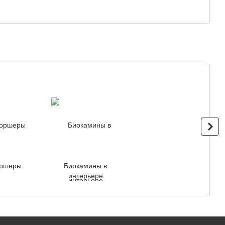
паро
ршеры
Биокамины в
интерьере