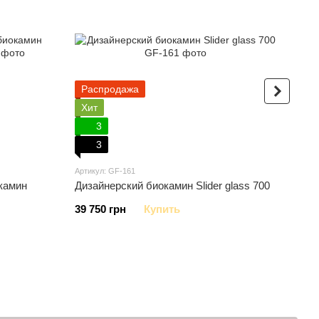
Распродажа
Но
Хит
Хи
3
3
Артикул: GF-161
Артик
камин
Дизайнерский биокамин Slider glass 700
Эле
39 750 грн
Купить
296 