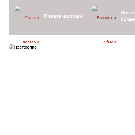
Возвр
Оплата частями
обме