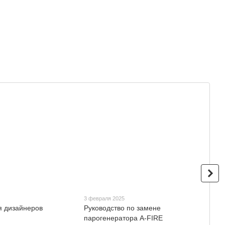
3 февраля 2025
3 фев
я дизайнеров
Руководство по замене
Виде
парогенератора A-FIRE
техн