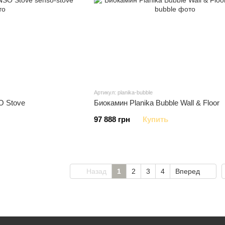
Артикул: planika-bubble
O Stove
Биокамин Planika Bubble Wall & Floor
97 888 грн
Купить
Назад
1
2
3
4
Вперед