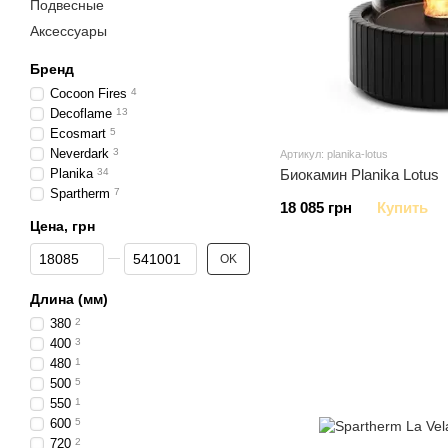
Подвесные
Аксессуары
Бренд
Cocoon Fires
4
Decoflame
13
Ecosmart
5
Neverdark
3
Артикул: planika-lotus
Planika
34
Биокамин Planika Lotus
Spartherm
7
18 085 грн
Купить
Цена, грн
От Цена, грн
До Цена, грн
OK
Длина (мм)
380
2
400
3
480
1
500
5
550
1
600
5
720
2