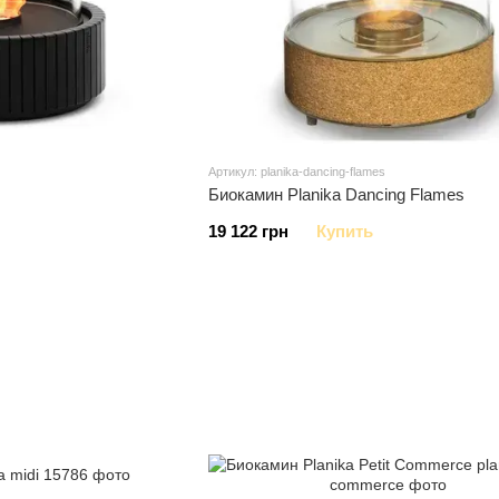
Артикул: planika-dancing-flames
Биокамин Planika Dancing Flames
19 122 грн
Купить