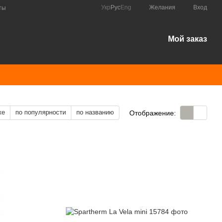
Укр
Рус
Eng
Желания
Вход
ты
Мой заказ
же
по популярности
по названию
Отображение: