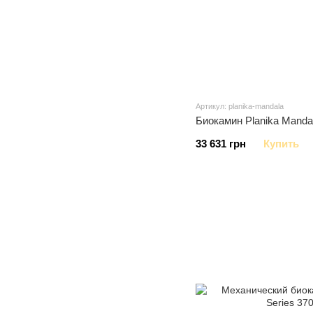
Артикул: planika-mandala
Биокамин Planika Manda
33 631 грн
Купить