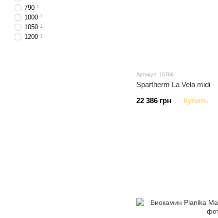
790
1
1000
7
1050
1
1200
1
Артикул: 15786
Spartherm La Vela midi
22 386 грн
Купить