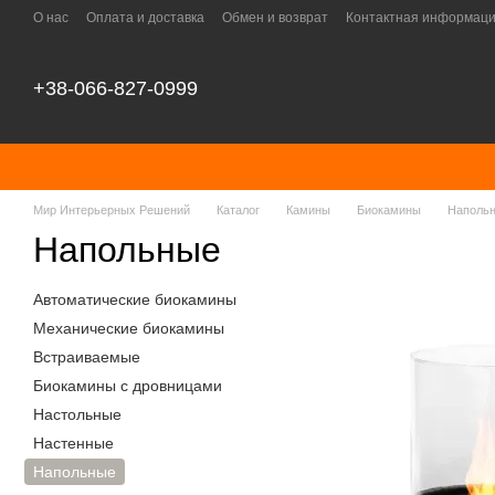
Перейти к основному контенту
О нас
Оплата и доставка
Обмен и возврат
Контактная информац
+38-066-827-0999
Мир Интерьерных Решений
Каталог
Камины
Биокамины
Наполь
Напольные
Автоматические биокамины
Механические биокамины
Встраиваемые
Биокамины с дровницами
Настольные
Настенные
Напольные