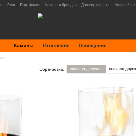
ия
Блог
Портфолио
Каталоги брендов
Договор оферти
Наши обьек
Камины
Отопление
Освещение
ные
сначала дешевле
сначала доро
Сортировка: