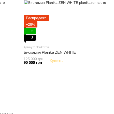
Распродажа
−28%
3
3
Артикул: planikazen
Биокамин Planika ZEN WHITE
125 000 грн
Купить
90 000 грн