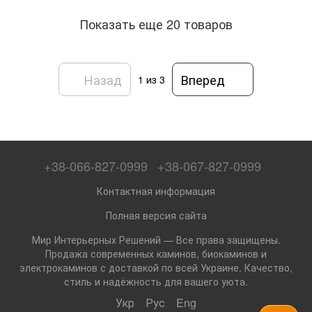
Показать еще 20 товаров
Назад
Вперед
1
из 3
+38-066-827-0999
+38-067-827-0999
Контактная информация
Полная версия сайта
Мир Интерьерных Решений — Все права защищены.
Продажа современных каминов, биокаминов и
электрокаминов с доставкой по всей Украине. Качество,
стиль и надёжность для вашего уюта.
Укр
Рус
Eng