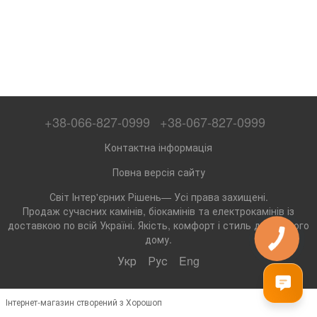
+38-066-827-0999
+38-067-827-0999
Контактна інформація
Повна версія сайту
Світ Інтер'єрних Рішень— Усі права захищені.
Продаж сучасних камінів, біокамінів та електрокамінів із
доставкою по всій Україні. Якість, комфорт і стиль для вашого
дому.
Укр
Рус
Eng
Інтернет-магазин створений з Хорошоп