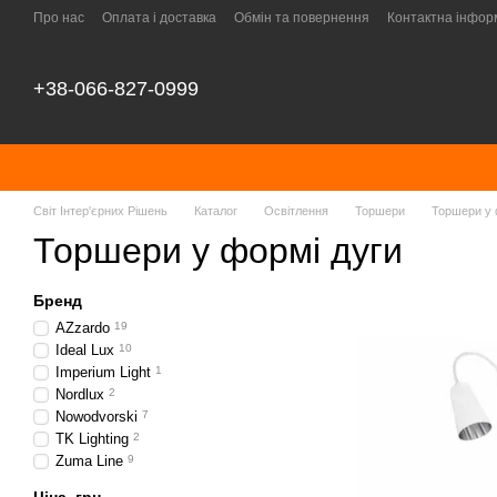
Перейти до основного контенту
Про нас
Оплата і доставка
Обмін та повернення
Контактна інфор
+38-066-827-0999
Світ Інтер'єрних Рішень
Каталог
Освітлення
Торшери
Торшери у 
Торшери у формі дуги
Бренд
AZzardo
19
Ideal Lux
10
Imperium Light
1
Nordlux
2
Nowodvorski
7
TK Lighting
2
Zuma Line
9