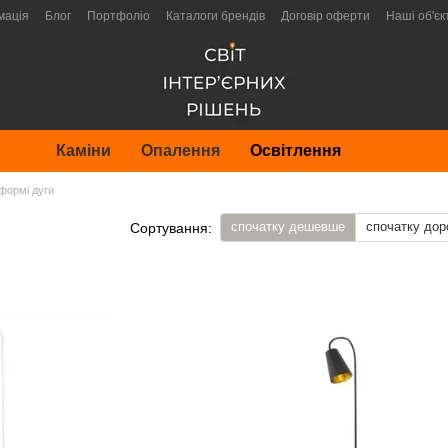
мація
Блог
Портфоліо
Каталоги брендів
Договір оферти
Наші об'єк
Каміни
Опалення
Освітлення
формі дуги
спочатку дешевше
спочатку дор
Сортування: