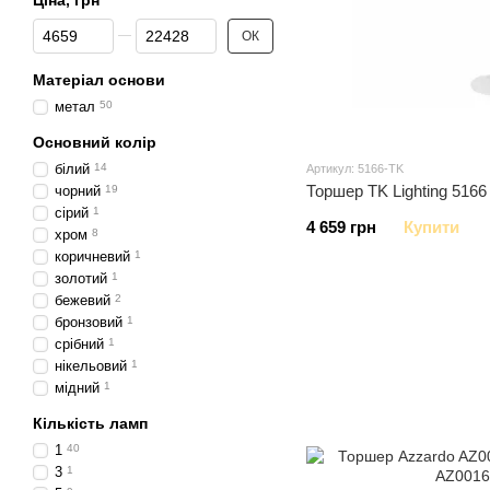
Ціна, грн
Від Ціна, грн
До Ціна, грн
ОК
Матеріал основи
метал
50
Основний колір
білий
14
Артикул: 5166-TK
Торшер TK Lighting 5166 
чорний
19
сірий
1
4 659 грн
Купити
хром
8
коричневий
1
золотий
1
бежевий
2
бронзовий
1
срібний
1
нікельовий
1
мідний
1
Кількість ламп
1
40
3
1