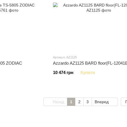
Артикул: AZ1125
805 ZODIAC
Azzardo AZ1125 BARD floor(FL-12041
10 474 грн
Купити
Назад
1
2
3
Вперед