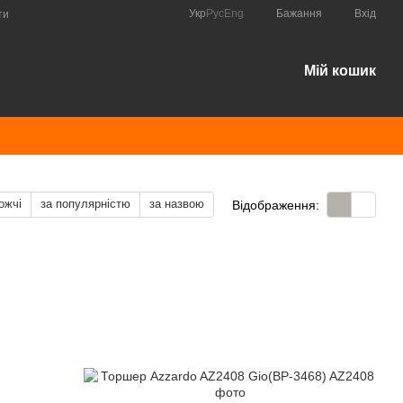
Укр
Рус
Eng
Бажання
Вхід
ти
Мій кошик
ожчі
за популярністю
за назвою
Відображення: