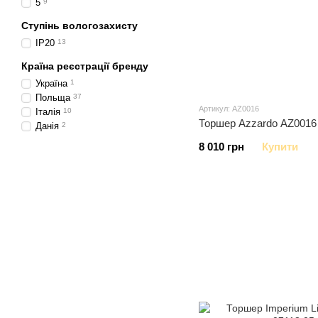
5
9
Ступінь вологозахисту
IP20
13
Країна реєстрації бренду
Україна
1
Польща
37
Артикул: AZ0016
Італія
10
Торшер Azzardo AZ0016
Данія
2
8 010 грн
Купити