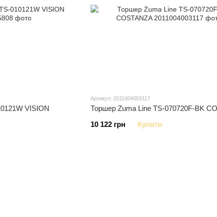
Артикул: 2011004003117
10121W VISION
Торшер Zuma Line TS-070720F-BK 
10 122 грн
Купити