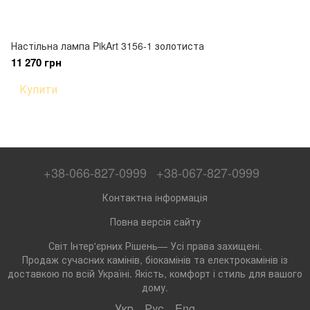
Настільна лампа PikArt 3156-1 золотиста
11 270 грн
Купити
+38-066-827-0999
+38-067-827-0999
Контактна інформація
Повна версія сайту
Світ Інтер'єрних Рішень— Усі права захищені.
Продаж сучасних камінів, біокамінів та електрокамінів із
доставкою по всій Україні. Якість, комфорт і стиль для вашого
дому.
Укр
Рус
Eng