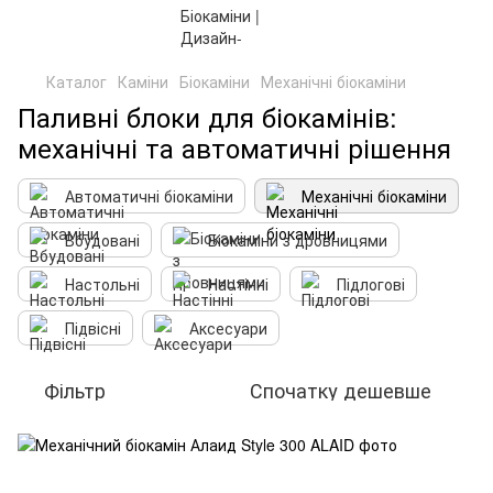
Каталог
Каміни
Біокаміни
Механічні біокаміни
Паливні блоки для біокамінів:
механічні та автоматичні рішення
Автоматичні біокаміни
Механічні біокаміни
Вбудовані
Біокаміни з дровницями
Настольні
Настінні
Підлогові
Підвісні
Аксесуари
Фільтр
Спочатку дешевше