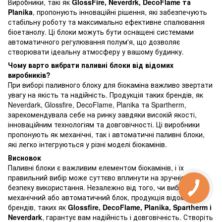
Виробники, такі як
GlossFire, Neverdrk, DecoFlame та
Planika
, пропонують інноваційні рішення, які забезпечують
стабільну роботу та максимально ефективне спалювання
біоетанолу. Ці блоки можуть бути оснащені системами
автоматичного регулювання полум'я, що дозволяє
створювати ідеальну атмосферу у вашому будинку.
Чому варто вибрати паливні блоки від відомих
виробників?
При виборі паливного блоку для біокаміна важливо звертати
увагу на якість та надійність. Продукція таких брендів, як
Neverdark, Glossfire, DecoFlame, Planika та Spartherm,
зарекомендувала себе на ринку завдяки високій якості,
інноваційним технологіям та довговічності. Ці виробники
пропонують як механічні, так і автоматичні паливні блоки,
які легко інтегруються у різні моделі біокамінів.
Висновок
Паливні блоки є важливим елементом біокамінів, і їх
правильний вибір може суттєво вплинути на зручність та
безпеку використання. Незалежно від того, чи виберете
механічний або автоматичний блок, продукція відомих
брендів, таких як
Glossfire, DecoFlame, Planika,
Spartherm і
Neverdark
, гарантує вам надійність і довговічність. Створіть