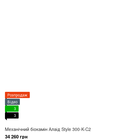
Розпродаж
Відео
3
3
Механічний біокамін Алаід Style 300-K-C2
34 260 грн