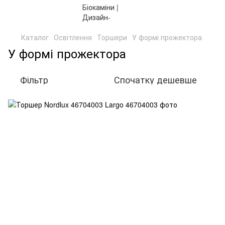
Каталог
Освітлення
Торшери
У формі прожектора
У формі прожектора
Фільтр
Спочатку дешевше