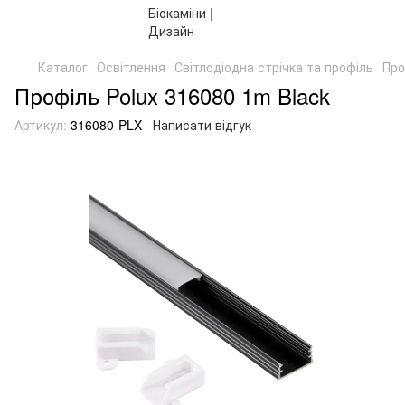
Каталог
Освітлення
Світлодіодна стрічка та профіль
Про
Профіль Polux 316080 1m Black
Артикул:
316080-PLX
Написати відгук