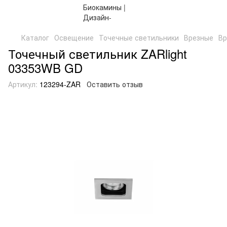
Каталог
Освещение
Точечные светильники
Врезные
Вр
Точечный светильник ZARlight
03353WB GD
Артикул:
123294-ZAR
Оставить отзыв