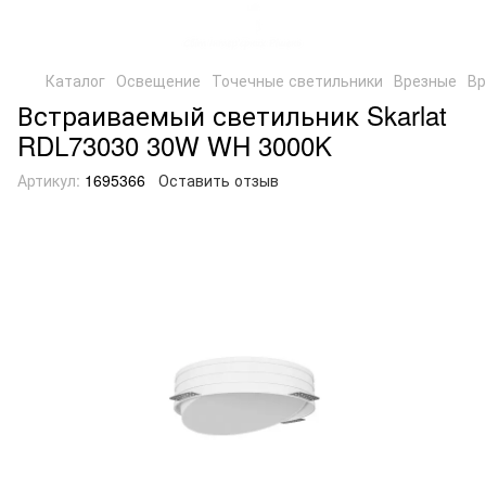
Каталог
Освещение
Точечные светильники
Врезные
Вр
Встраиваемый светильник Skarlat
RDL73030 30W WH 3000K
Артикул:
1695366
Оставить отзыв