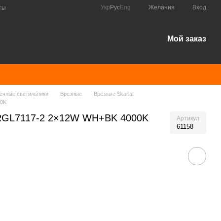
Укр
Рус
Eng
Желания
Вход
ты
Мой заказ
ечные светильники
Врезные
Врезные Skarlat
00K
t RGL7117-2 2×12W WH+BK 4000K
Артикул
61158