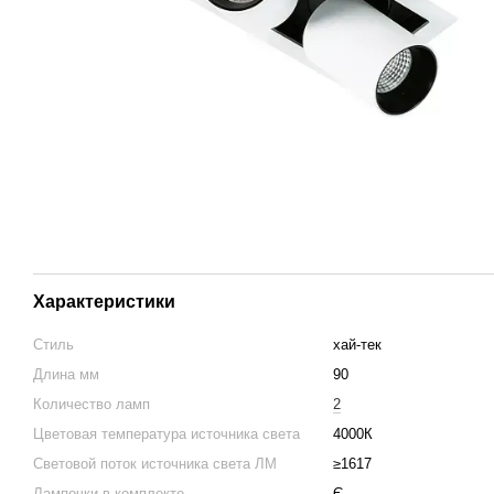
Характеристики
Стиль
хай-тек
Длина мм
90
Количество ламп
2
Цветовая температура источника света
4000К
Световой поток источника света ЛМ
≥1617
Лампочки в комплекте
Є