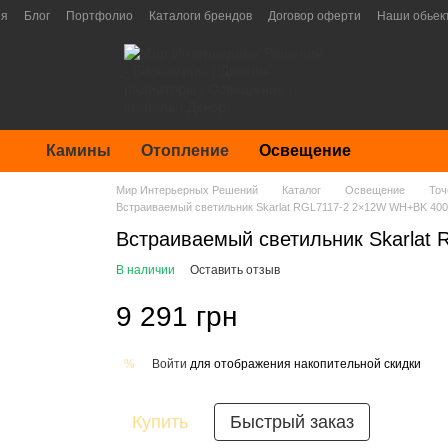
ия
Блог
Портфолио
Каталоги брендов
Договор оферти
Наши обьек
Камины
Отопление
Освещение
Мир Интерьерных Решений
Каталог
Освещение
Точ
Встраиваемый светильник Skarlat RGL7117-2 2×12W WH+BK 40
Встраиваемый светильник Skarla
В наличии
Оставить отзыв
9 291 грн
Войти
для отображения накопительной скидки
%
Купить
Быстрый заказ