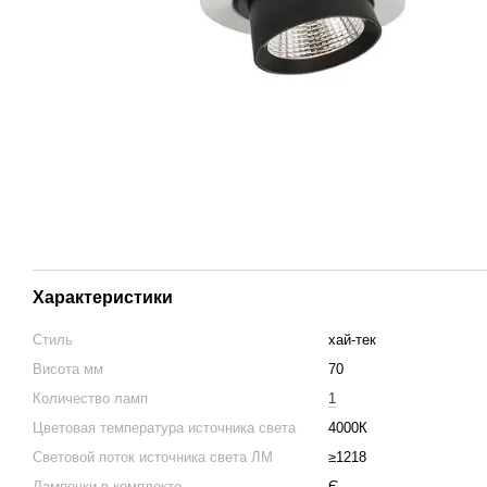
Характеристики
Стиль
хай-тек
Висота мм
70
Количество ламп
1
Цветовая температура источника света
4000К
Световой поток источника света ЛМ
≥1218
Лампочки в комплекте
Є