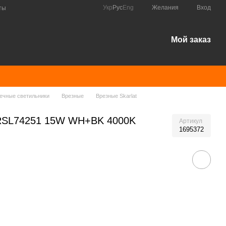
Укр
Рус
Eng
Желания
Вход
ты
Мой заказ
ечные светильники
Врезные
Врезные Skarlat
t RSL74251 15W WH+BK 4000K
Артикул
1695372