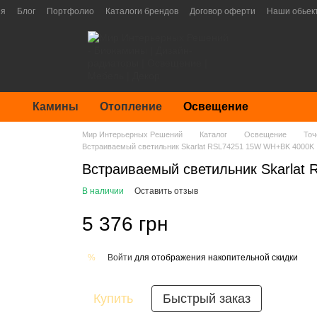
ия
Блог
Портфолио
Каталоги брендов
Договор оферти
Наши обьек
Камины
Отопление
Освещение
Мир Интерьерных Решений
Каталог
Освещение
Точ
Встраиваемый светильник Skarlat RSL74251 15W WH+BK 4000K
Встраиваемый светильник Skarla
В наличии
Оставить отзыв
5 376 грн
Войти
для отображения накопительной скидки
%
Купить
Быстрый заказ