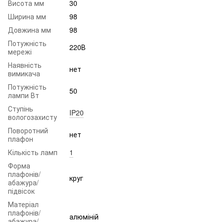
Висота мм
30
Ширина мм
98
Довжина мм
98
Потужність
220В
мережі
Наявність
нет
вимикача
Потужність
50
лампи Вт
Ступінь
IP20
вологозахисту
Поворотний
нет
плафон
Кількість ламп
1
Форма
плафонів/
круг
абажура/
підвісок
Матеріал
плафонів/
алюміній
абажура/