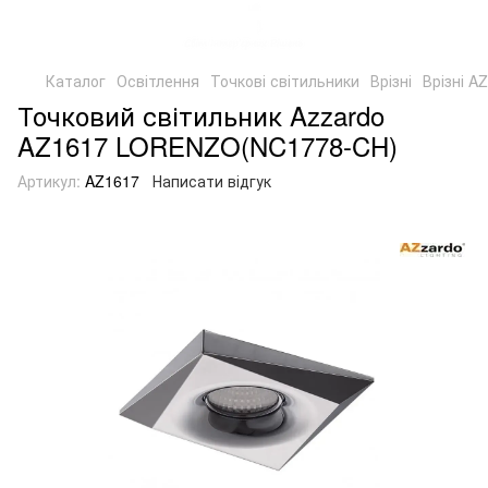
Каталог
Освітлення
Точкові світильники
Врізні
Врізні A
Точковий світильник Azzardo
AZ1617 LORENZO(NC1778-CH)
Артикул:
AZ1617
Написати відгук