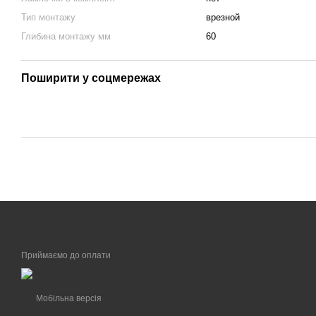
Тип монтажу
врезной
Глибина монтажу мм
60
Поширити у соцмережах
Приймаємо до оплати
Мобільна версія