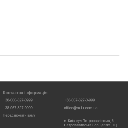
Контактна інформація
+38-066-827-0999
+38-067-827-0-999
+38-067-827-0999
office@m-i-r.com.ua
Передзвонити вам?
м. Київ, вул.Петропавлівська, 6,
Петропавлівська Борщагівка, ТЦ