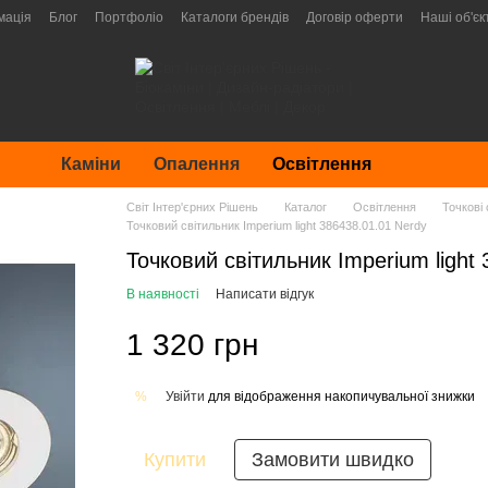
мація
Блог
Портфоліо
Каталоги брендів
Договір оферти
Наші об'єк
Каміни
Опалення
Освітлення
Світ Інтер'єрних Рішень
Каталог
Освітлення
Точкові 
Точковий світильник Imperium light 386438.01.01 Nerdy
Точковий світильник Imperium light
В наявності
Написати відгук
1 320 грн
Увійти
для відображення накопичувальної знижки
%
Купити
Замовити швидко