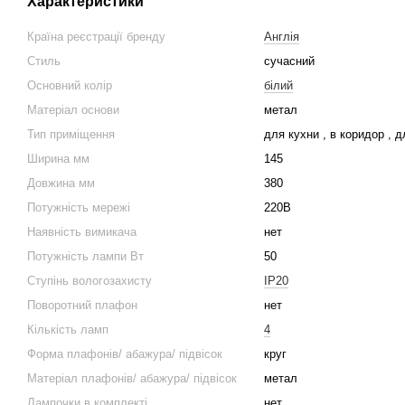
Характеристики
Країна реєстрації бренду
Англія
Стиль
сучасний
Основний колір
білий
Матеріал основи
метал
Тип приміщення
для кухни , в коридор , 
Ширина мм
145
Довжина мм
380
Потужність мережі
220В
Наявність вимикача
нет
Потужність лампи Вт
50
Ступінь вологозахисту
IP20
Поворотний плафон
нет
Кількість ламп
4
Форма плафонів/ абажура/ підвісок
круг
Матеріал плафонів/ абажура/ підвісок
метал
Лампочки в комплекті
нет