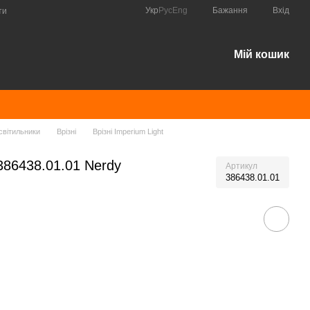
Укр
Рус
Eng
Бажання
Вхід
ти
Мій кошик
світильники
Врізні
Врізні Imperium Light
 386438.01.01 Nerdy
Артикул
386438.01.01