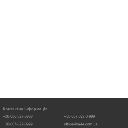
Контактна інформація
+38-066-827-0999
+38-067-827-0-999
+38-067-827-0999
office@m-i-r.com.ua