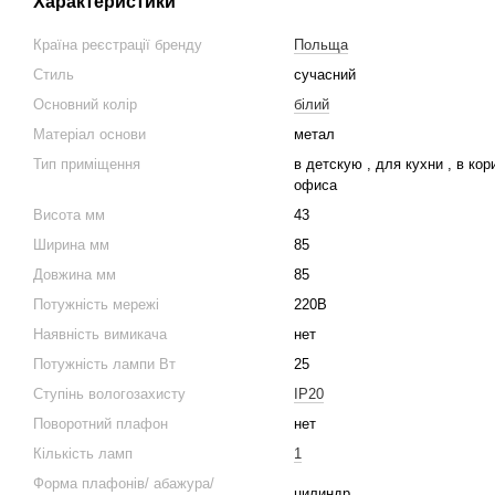
Характеристики
Країна реєстрації бренду
Польща
Стиль
сучасний
Основний колір
білий
Матеріал основи
метал
Тип приміщення
в детскую , для кухни , в кор
офиса
Висота мм
43
Ширина мм
85
Довжина мм
85
Потужність мережі
220В
Наявність вимикача
нет
Потужність лампи Вт
25
Ступінь вологозахисту
IP20
Поворотний плафон
нет
Кількість ламп
1
Форма плафонів/ абажура/
цилиндр