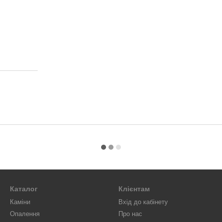
Каталог
Клієнтам
Каміни
Вхід до кабінету
Опалення
Про нас