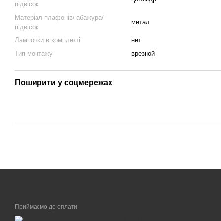
підвісок
Матеріал плафонів/ абажура/
метал
підвісок
Лампочки в комплекті
нет
Тип монтажу
врезной
Поширити у соцмережах
Приймаємо до оплати