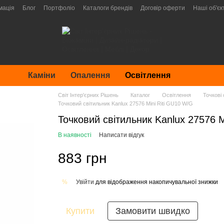
мація
Блог
Портфоліо
Каталоги брендів
Договір оферти
Наші об'єк
Каміни
Опалення
Освітлення
Світ Інтер'єрних Рішень
Каталог
Освітлення
Точкові 
Точковий світильник Kanlux 27576 Mini Riti GU10 W/G
Точковий світильник Kanlux 27576 M
В наявності
Написати відгук
883 грн
Увійти
для відображення накопичувальної знижки
%
Купити
Замовити швидко