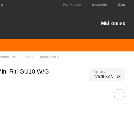
Укр
Рус
Eng
Бажання
Вхід
ти
Мій кошик
світильники
Врізні
Врізні Kanlux
ini Riti GU10 W/G
Артикул
27576-KANLUX